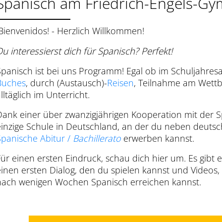
Spanisch am Friedrich-Engels-G
¡Bienvenidos! - Herzlich Willkommen!
Du interessierst dich für Spanisch? Perfekt!
Spanisch ist bei uns Programm! Egal ob im Schuljahres
Buches
, durch (Austausch)-
Reisen
, Teilnahme am Wett
lltäglich im Unterricht.
Dank einer über zwanzigjährigen Kooperation mit der S
einzige Schule in Deutschland, an der du neben deuts
Spanische Abitur /
Bachillerato
erwerben kannst.
Für einen ersten Eindruck, schau dich hier um. Es gibt 
einen ersten Dialog, den du spielen kannst und Videos,
nach wenigen Wochen Spanisch erreichen kannst.