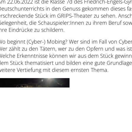
Am 22.06.2022 ist die Klasse 7d des Friedrich-Engels
Deutschunterrichts in den Genuss gekommen dieses fa
erschreckende Stück im GRIPS-Theater zu sehen. Anschl
Gelegenheit, die Schauspieler:Innen zu ihrem Beruf so
ihre Eindrücke zu schildern.
Wo beginnt (Cyber-) Mobing? Wer sind im Fall von Cybe
Wer zählt zu den Tätern, wer zu den Opfern und was ist 
Welche Erkenntnisse können wir aus dem Stück gewinne
dem Stück thematisiert und bilden eine gute Grundlag
weitere Vertiefung mit diesem ernsten Thema.