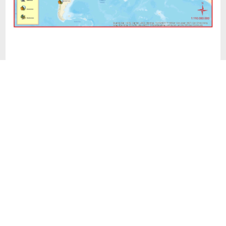
Mithilfe eines Online-Kartendienstes (ESRI-
ArcMap) erstellten wir nun aussagekräftige
Karten, die beispielsweise zeigen, mit welchen
Verkehrsmitteln unserere Schülerinnen und
Schüler in den Urlaub fahren, wie lange die
Reisen dauerten und ob es Unterschiede der
Ziele gibt, wenn man zum bilingualen Zug gehört
oder eben nicht.