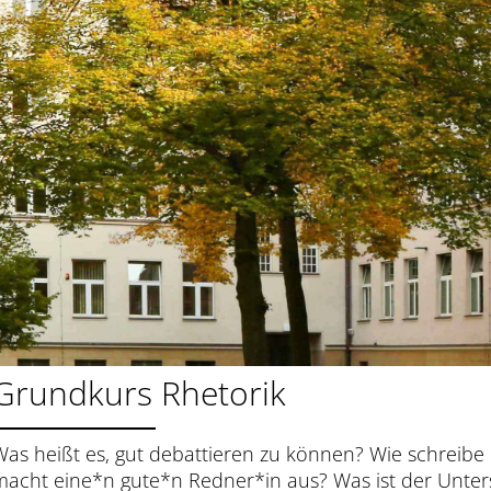
Grundkurs Rhetorik
Was heißt es, gut debattieren zu können? Wie schreibe
macht eine*n gute*n Redner*in aus? Was ist der Unter