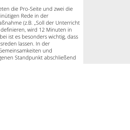
eten die Pro-Seite und zwei die
inütigen Rede in der
ßnahme (z.B. „Soll der Unterricht
definieren, wird 12 Minuten in
ei ist es besonders wichtig, dass
sreden lassen. In der
t Gemeinsamkeiten und
igenen Standpunkt abschließend
n Kriterien Sachkenntnis,
ähigkeit bewertet. Ein
nd-debattiert.de/