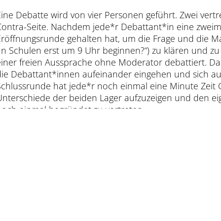
Eine Debatte wird von vier Personen geführt. Zwei vertr
Contra-Seite. Nachdem jede*r Debattant*in eine zweim
Eröffnungsrunde gehalten hat, um die Frage und die Ma
an Schulen erst um 9 Uhr beginnen?“) zu klären und zu 
einer freien Aussprache ohne Moderator debattiert. Dab
die Debattant*innen aufeinander eingehen und sich au
Schlussrunde hat jede*r noch einmal eine Minute Zei
Unterschiede der beiden Lager aufzuzeigen und den e
noch einmal begründet zu vertreten.
Die Debattant*innen werden von Juror*innen gemäß de
Ausdrucksvermögen, Überzeugungskraft und Gesprächsf
Zeitwächter achtet auf die Einhaltung der Redezeiten.
Weitere Informationen finden Sie hier: https://www.juge
2.Semester